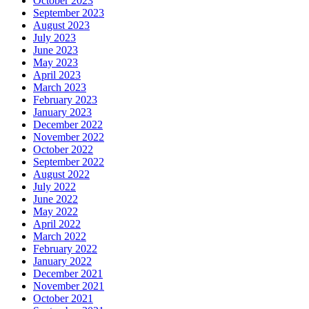
October 2023
September 2023
August 2023
July 2023
June 2023
May 2023
April 2023
March 2023
February 2023
January 2023
December 2022
November 2022
October 2022
September 2022
August 2022
July 2022
June 2022
May 2022
April 2022
March 2022
February 2022
January 2022
December 2021
November 2021
October 2021