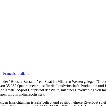
l
|
Français
|
Italiano
]
in der "Hoosier Zustand," ein Staat im Mittleren Westen gelegen "Cros
von 35.867 Quadratmetern, ist für die Landwirtschaft, Produktion und
 die "Amateur-Sport Hauptstadt der Welt", mit einer Bevölkerung von fa
en wird in Indianapolis statt.
enden Einrichtungen ist sehr beliebt und es gibt mehrere Riverboat spi