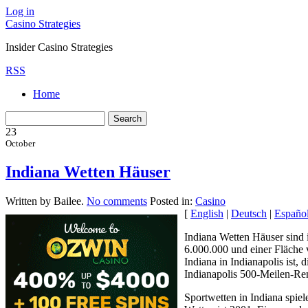
Log in
Casino Strategies
Insider Casino Strategies
RSS
Home
23
October
Indiana Wetten Häuser
Written by Bailee.
No comments
Posted in:
Casino
[
English
|
Deutsch
|
Españo
Indiana Wetten Häuser sind 
6.000.000 und einer Fläche 
Indiana in Indianapolis ist,
Indianapolis 500-Meilen-Renn
Sportwetten in Indiana spiel