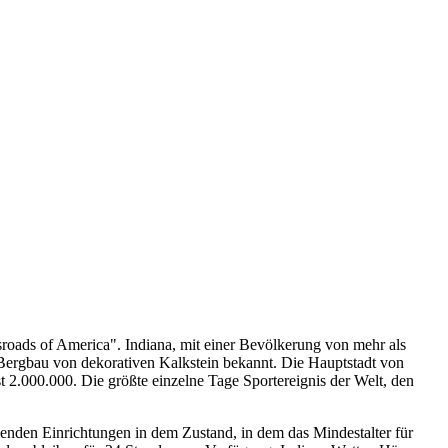
sroads of America". Indiana, mit einer Bevölkerung von mehr als
 Bergbau von dekorativen Kalkstein bekannt. Die Hauptstadt von
st 2.000.000. Die größte einzelne Tage Sportereignis der Welt, den
elenden Einrichtungen in dem Zustand, in dem das Mindestalter für