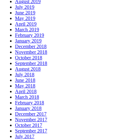
August 2019
July 2019
June 2019
May 2019
April 2019
March 2019
February 2019
January 2019
December 2018
November 2018
October 2018
September 2018
August 2018
July 2018
June 2018
May 2018
April 2018
March 2018
February 2018
January 2018
December 2017
November 2017
October 2017
September 2017
July 2017