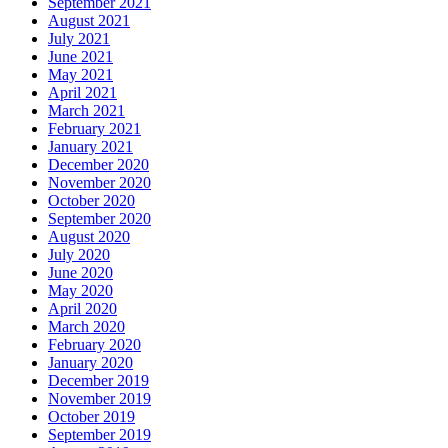
September 2021
August 2021
July 2021
June 2021
May 2021
April 2021
March 2021
February 2021
January 2021
December 2020
November 2020
October 2020
September 2020
August 2020
July 2020
June 2020
May 2020
April 2020
March 2020
February 2020
January 2020
December 2019
November 2019
October 2019
September 2019