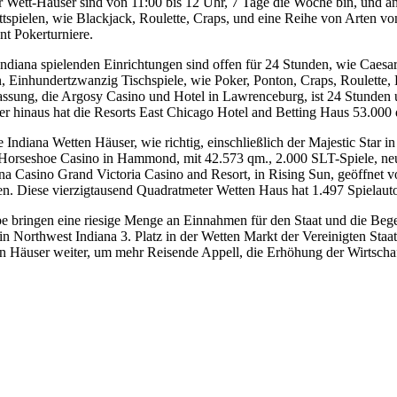
er Wett-Häuser sind von 11:00 bis 12 Uhr, 7 Tage die Woche bin, und a
ttspielen, wie Blackjack, Roulette, Craps, und eine Reihe von Arten vo
nt Pokerturniere.
ndiana spielenden Einrichtungen sind offen für 24 Stunden, wie Caesa
n, Einhundertzwanzig Tischspiele, wie Poker, Ponton, Craps, Roulette, 
assung, die Argosy Casino und Hotel in Lawrenceburg, ist 24 Stunden u
er hinaus hat die Resorts East Chicago Hotel and Betting Haus 53.000 
re Indiana Wetten Häuser, wie richtig, einschließlich der Majestic Star
 Horseshoe Casino in Hammond, mit 42.573 qm., 2.000 SLT-Spiele, neun
iana Casino Grand Victoria Casino and Resort, in Rising Sun, geöffnet 
en. Diese vierzigtausend Quadratmeter Wetten Haus hat 1.497 Spielauto
e bringen eine riesige Menge an Einnahmen für den Staat und die Begeist
n Northwest Indiana 3. Platz in der Wetten Markt der Vereinigten Staat
en Häuser weiter, um mehr Reisende Appell, die Erhöhung der Wirtsch