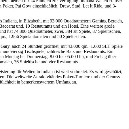
ndere bleiben für 24 Stunden zur Verfügung. Indiana Wetten Häuser
n Poker, Pai Gow einschließlich, Draw, Stud, Let It Ride, und 3-
rs Indiana, in Elizabeth, mit 93.000 Quadratmetern Gaming Bereich,
Baccarat und, 10 Restaurants und ein Hotel. Eine weitere große
nd hat 74.300 Quadratmeter, zwei, 384 slt-Spiele, 87 Spieltischen,
qm., 1.966 Spielautomaten und 50 Spieltischen.
 in Gary, auch 24 Stunden geöffnet, mit 43.000 qm., 1.600 SLT-Spiele
undvierzig Tischspiele, zahlreiche Bars und Restaurants. Ein
von Montag bis Donnerstag, 8.00 bis 05.00 Uhr, und Freitag über
maten, 36 Spieltische und vier Restaurants.
erung für Wetten in Indiana ist weit verbreitet. Es wird geschätzt,
en. Die weltweite Attraktivität des Poker-Turniere und der Genuss
aftlichkeit in bemerkenswertem Umfang an.